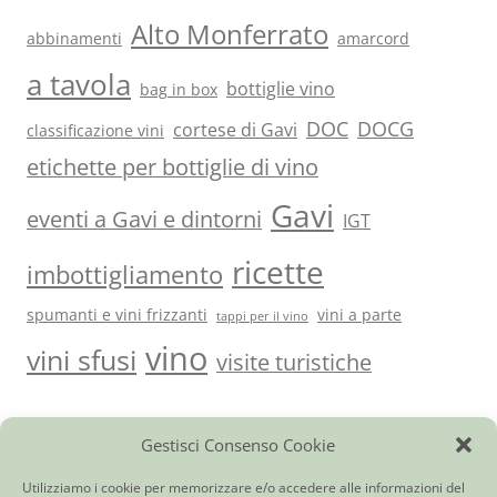
Alto Monferrato
abbinamenti
amarcord
a tavola
bottiglie vino
bag in box
DOC
DOCG
cortese di Gavi
classificazione vini
etichette per bottiglie di vino
Gavi
eventi a Gavi e dintorni
IGT
ricette
imbottigliamento
spumanti e vini frizzanti
vini a parte
tappi per il vino
vino
vini sfusi
visite turistiche
Gestisci Consenso Cookie
Vini del Monferrato e…
|
Ci trovi anche qui
|
Giornale di
cantina
|
Utilità
|
Contatti
Cortese di Gavi DOCG
|
Barbera d’Asti DOCG
|
Monferrato Dolcetto
Utilizziamo i cookie per memorizzare e/o accedere alle informazioni del
DOC
|
Piemonte Moscato DOC
|
Bonarda dell’Oltrepò Pavese DOC
|