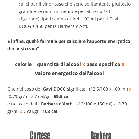
calici per il vino rosso che sono solitamtente piuttosto
grandi e se non li si riempie per almeno 1/3
sfigurano). Ipotizziamo quindi 100 ml per il Gavi
DOCG e 150 per la Barbera d’Asti.
E infine, qual’è formula per calcolare l’apporto energetico
dei nostri vini?
calorie = quantità di alcool
x
peso specifico
x
valore energetico dell’alcool
Che nel caso del
Gavi DOCG
significa: (12,5/100 x 100 ml)
x
0,79 gr/ml
x
7 cal/gr=
69,5
cal
e nel caso della
Barbera d’Asti
: (13/100 x 150 ml)
x
0,79
gr/ml
x
7 cal/gr=
108 cal