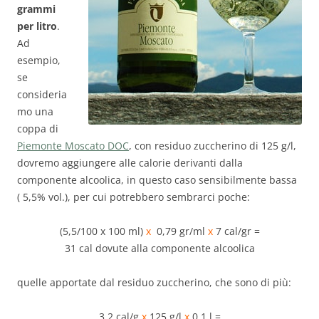
grammi
per litro
.
Ad
esempio,
se
consideria
mo una
coppa di
Piemonte Moscato DOC
, con residuo zuccherino di 125 g/l,
dovremo aggiungere alle calorie derivanti dalla
componente alcoolica, in questo caso sensibilmente bassa
( 5,5% vol.), per cui potrebbero sembrarci poche:
(5,5/100 x 100 ml)
x
0,79 gr/ml
x
7 cal/gr =
31 cal dovute alla componente alcoolica
quelle apportate dal residuo zuccherino, che sono di più:
3,2 cal/g
x
125 g/l
x
0,1 l =