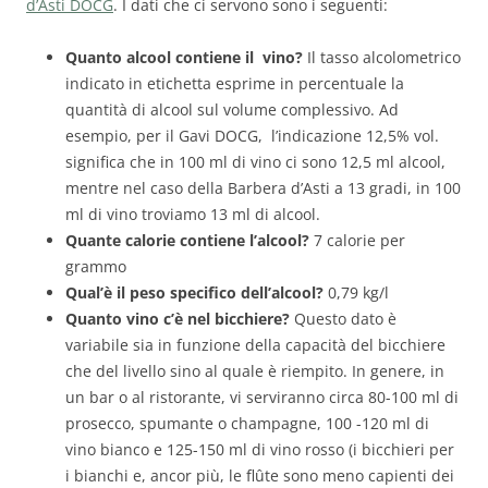
d’Asti DOCG
. I dati che ci servono sono i seguenti:
Quanto alcool contiene il vino?
Il tasso alcolometrico
indicato in etichetta esprime in percentuale la
quantità di alcool sul volume complessivo. Ad
esempio, per il Gavi DOCG, l’indicazione 12,5% vol.
significa che in 100 ml di vino ci sono 12,5 ml alcool,
mentre nel caso della Barbera d’Asti a 13 gradi, in 100
ml di vino troviamo 13 ml di alcool.
Quante calorie contiene l’alcool?
7 calorie per
grammo
Qual’è il peso specifico dell’alcool?
0,79 kg/l
Quanto vino c’è nel bicchiere?
Questo dato è
variabile sia in funzione della capacità del bicchiere
che del livello sino al quale è riempito. In genere, in
un bar o al ristorante, vi serviranno circa 80-100 ml di
prosecco, spumante o champagne, 100 -120 ml di
vino bianco e 125-150 ml di vino rosso (i bicchieri per
i bianchi e, ancor più, le flûte sono meno capienti dei