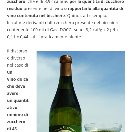
zucchero
, che è di 3,92 calorie,
per la quantità di zucchero
residuo
presente nel di vino
e rapportarlo alla quantità di
vino contenuta nel bicchiere
. Quindi, ad esempio,
le calorie derivanti dallo zucchero presente nel bicchiere
contenente 100 ml di Gavi DOCG, sono:
3,2 cal/g x 2 g/l x
0,1 l = 0,44 cal … praticamente niente.
Il discorso
è diverso
nel caso di
un
vino dolce
che deve
avere
un quantit
ativo
minimo di
zucchero
di 45