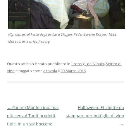
Hip, hip, urra! Festa degli artisti a Skagen, Peder Severin Krøyer, 1888.
Museo d’arte di Gotheborg
Questo articolo è stato pubblicato in
I consigli del Vinaio
,
Spirito di
vino
e taggato come
a tavola
il
30 Marzo 2016
Navigazione
←
Panino Monferrino: mai
Halloween: Etichette da
articolo
più senza! Tanti prodotti
stampare per bottiglie di vino
tipici in un sol boccone
→