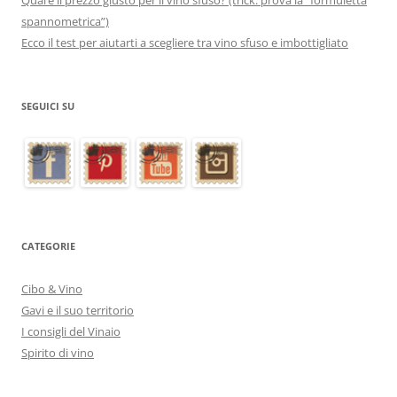
Qual’è il prezzo giusto per il vino sfuso? (trick: prova la “formuletta
spannometrica”)
Ecco il test per aiutarti a scegliere tra vino sfuso e imbottigliato
SEGUICI SU
CATEGORIE
Cibo & Vino
Gavi e il suo territorio
I consigli del Vinaio
Spirito di vino