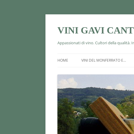
VINI GAVI CAN
Appassionati di vino. Cultori della qualità. 
HOME
VINI DEL MONFERRATO E…
CONTATTI
CORTESE DI GAVI DOCG
BARBERA D’ASTI DOCG
MONFERRATO DOLCETTO DOC
PIEMONTE MOSCATO DOC
BONARDA DELL’OLTREPÒ PAVE
DOC