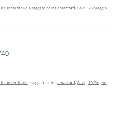
 il suo territorio
e taggato come
amarcord
,
Gavi
il
26 Maggio
 ’40
 il suo territorio
e taggato come
amarcord
,
Gavi
il
10 Giugno