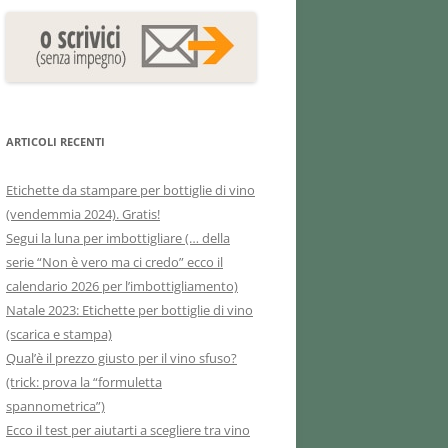
ARTICOLI RECENTI
Etichette da stampare per bottiglie di vino
(vendemmia 2024). Gratis!
Segui la luna per imbottigliare (… della
serie “Non è vero ma ci credo” ecco il
calendario 2026 per l’imbottigliamento)
Natale 2023: Etichette per bottiglie di vino
(scarica e stampa)
Qual’è il prezzo giusto per il vino sfuso?
(trick: prova la “formuletta
spannometrica”)
Ecco il test per aiutarti a scegliere tra vino