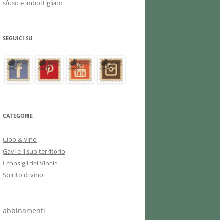
sfuso e imbottigliato
SEGUICI SU
CATEGORIE
Cibo & Vino
Gavi e il suo territorio
I consigli del Vinaio
Spirito di vino
abbinamenti