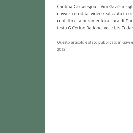
Cantina Cartasegna – Vini Gavi‘s insigh
davvero erudita: video realizzato in o
conflitto e superamento) a cura di Dani
testo G.Cerino Badone, voce L.N.Todar
Questo articolo è stato pubblicato in
Gavi e
2013