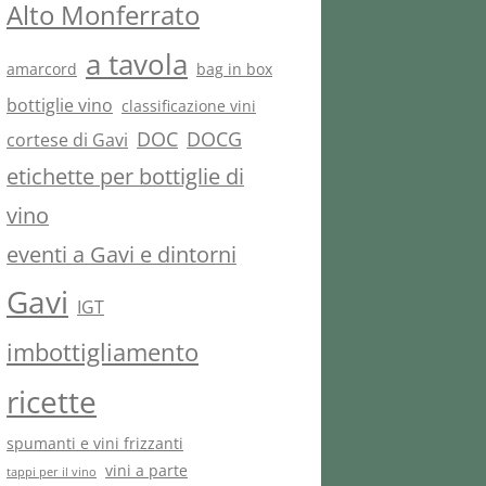
Alto Monferrato
a tavola
amarcord
bag in box
bottiglie vino
classificazione vini
DOC
DOCG
cortese di Gavi
etichette per bottiglie di
vino
eventi a Gavi e dintorni
Gavi
IGT
imbottigliamento
ricette
spumanti e vini frizzanti
vini a parte
tappi per il vino