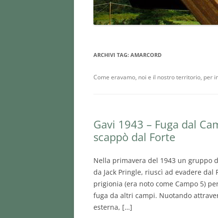
ROSATO FRIZZANTE PROVINCIA 
PAVIA IGT
CHARDONNAY FRIZZANTE
ARCHIVI TAG:
AMARCORD
PROVINCIA DI PAVIA IGT
PINOT CHARDONNAY SPUMANT
Come eravamo, noi e il nostro territorio, per 
BRUT
VINO ROSSO O BIANCO (DA
TAVOLA)
Gavi 1943 – Fuga dal Camp
scappò dal Forte
VINI SFUSI IN DAMIGIANA
VINO IN BAG IN BOX
Nella primavera del 1943 un gruppo di
da Jack Pringle, riuscì ad evadere dal 
CONSEGNA VINO A DOMICILIO
prigionia (era noto come Campo 5) per
fuga da altri campi. Nuotando attrave
esterna, […]