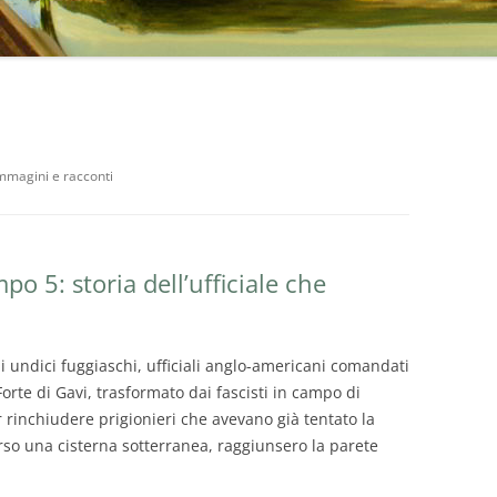
DI
E
immagini e racconti
o 5: storia dell’ufficiale che
 undici fuggiaschi, ufficiali anglo-americani comandati
Forte di Gavi, trasformato dai fascisti in campo di
 rinchiudere prigionieri che avevano già tentato la
rso una cisterna sotterranea, raggiunsero la parete