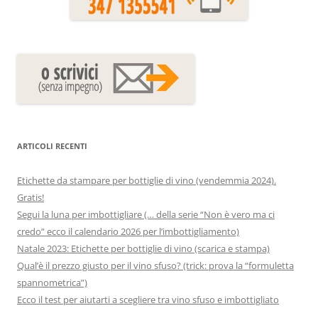
ARTICOLI RECENTI
Etichette da stampare per bottiglie di vino (vendemmia 2024).
Gratis!
Segui la luna per imbottigliare (… della serie “Non è vero ma ci
credo” ecco il calendario 2026 per l’imbottigliamento)
Natale 2023: Etichette per bottiglie di vino (scarica e stampa)
Qual’è il prezzo giusto per il vino sfuso? (trick: prova la “formuletta
spannometrica”)
Ecco il test per aiutarti a scegliere tra vino sfuso e imbottigliato