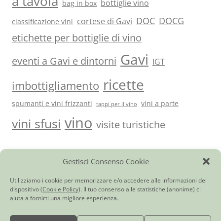
a tavola
bottiglie vino
bag in box
DOC
DOCG
cortese di Gavi
classificazione vini
etichette per bottiglie di vino
Gavi
eventi a Gavi e dintorni
IGT
ricette
imbottigliamento
spumanti e vini frizzanti
vini a parte
tappi per il vino
vino
vini sfusi
visite turistiche
Gestisci Consenso Cookie
Vini del Monferrato e…
|
Ci trovi anche qui
|
Giornale di
cantina
|
Utilità
|
Contatti
Cortese di Gavi DOCG
|
Barbera d’Asti DOCG
|
Monferrato Dolcetto
Utilizziamo i cookie per memorizzare e/o accedere alle informazioni del
DOC
|
Piemonte Moscato DOC
|
Bonarda dell’Oltrepò Pavese DOC
|
dispositivo (
Cookie Policy
). Il tuo consenso alle statistiche (anonime) ci
Chardonnay Frizzante Provincia di Pavia IGT
|
Pinot Chardonnay
aiuta a fornirti una migliore esperienza.
Spumante Brut
|
Rosato Frizzante Provincia di Pavia IGT
|
Vino rosso o
bianco (da tavola)
|
Vini Sfusi in Damigiana
|
Vino in bag in box
|
Consegna Vino a Domicilio