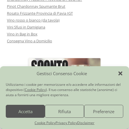
Pinot Chardonnay Spumante Brut
Rosato Frizzante Provincia di Pavia IGT
Vino rosso o bianco (da tavola)
Vini Sfusi in Damigiana
Vino in Bag in Box
Consegna Vino a Domicilio
Gestisci Consenso Cookie
Utilizziamo i cookie per memorizzare e/o accedere alle informazioni del
dispositivo (
Cookie Policy
). Il tuo consenso alle statistiche (anonime) ci
aiuta a fornirti una migliore esperienza.
Accetta
Rifiuta
Preferenze
Contattaci e richiedi il "Welcome Bonus"
Cookie Policy
Privacy Policy
Disclaimer