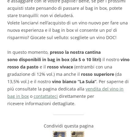
e assaggiare con le vostre papille? Bene, se per i prossimi
acquisti state pensando di passare al bag in box, potete
stare tranquilli: non vi deluderà.
Volete lanciarvi nell’acquisto di un vino nuovo per fare una
nuova esperienza e il bag in box vi consente un po’ di
risparmio? Giocate sul velluto: scegliete un vino DOC!
In questo momento,
presso la nostra cantina
sono disponibili in bag in box (da 5 o 10 litri)
il nostro
vino
rosso da pasto
e il
rosso vivace
(entrambi con una
gradazione di 12% vol.) ma anche il
rosso superiore
(da
13,5% vol.) e il nostro
vino bianco “La Suia”
. Per saperne di
più consultate la pagina dedicata alla
vendita del vino in
bag in box
o
contattateci
direttamente per
ricevere informazioni dettagliate.
Condividi questa pagina