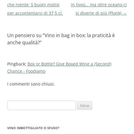
articolo
che niente: 5 buoni motivi
in tivvù… ma oltre oceano ci
per accontentarsi di 37,5 cl.
si diverte di più (Plonk)
→
Un pensiero su “
Vino in bag in box: la praticità è
anche qualità?
”
Pingback:
Box or Bottle? Give Boxed Wine a (Second)
Chance - Foodiamo
I commenti sono chiusi.
Ricerca
per:
VINO IMBOTTIGLIATO O SFUSO?