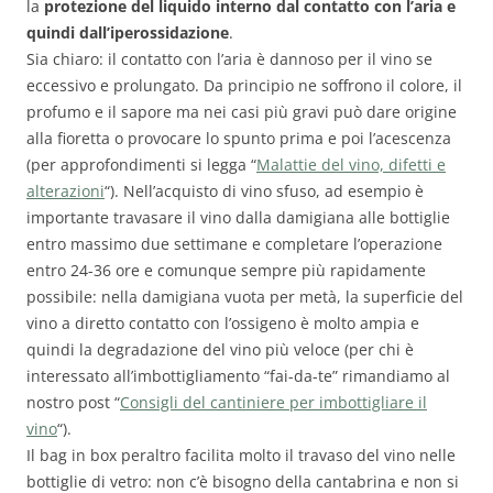
la
protezione del liquido interno dal contatto con l’aria e
quindi dall’iperossidazione
.
Sia chiaro: il contatto con l’aria è dannoso per il vino se
eccessivo e prolungato. Da principio ne soffrono il colore, il
profumo e il sapore ma nei casi più gravi può dare origine
alla fioretta o provocare lo spunto prima e poi l’acescenza
(per approfondimenti si legga “
Malattie del vino, difetti e
alterazioni
“). Nell’acquisto di vino sfuso, ad esempio è
importante travasare il vino dalla damigiana alle bottiglie
entro massimo due settimane e completare l’operazione
entro 24-36 ore e comunque sempre più rapidamente
possibile: nella damigiana vuota per metà, la superficie del
vino a diretto contatto con l’ossigeno è molto ampia e
quindi la degradazione del vino più veloce (per chi è
interessato all’imbottigliamento “fai-da-te” rimandiamo al
nostro post “
Consigli del cantiniere per imbottigliare il
vino
“).
Il bag in box peraltro facilita molto il travaso del vino nelle
bottiglie di vetro: non c’è bisogno della cantabrina e non si