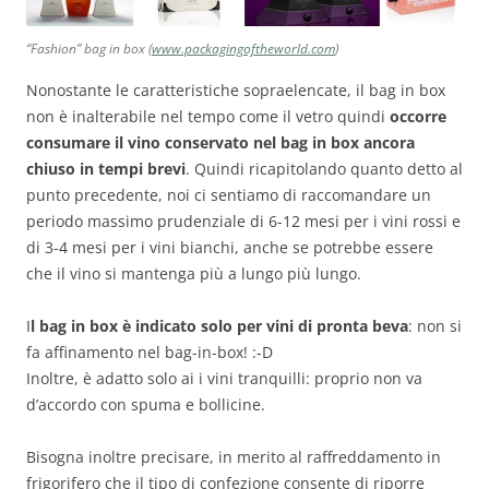
“Fashion” bag in box (
www.packagingoftheworld.com
)
Nonostante le caratteristiche sopraelencate, il bag in box
non è inalterabile nel tempo come il vetro quindi
occorre
consumare il vino conservato nel bag in box ancora
chiuso in tempi brevi
. Quindi ricapitolando quanto detto al
punto precedente, noi ci sentiamo di raccomandare un
periodo massimo prudenziale di 6-12 mesi per i vini rossi e
di 3-4 mesi per i vini bianchi, anche se potrebbe essere
che il vino si mantenga più a lungo più lungo.
I
l bag in box è indicato solo per vini di pronta beva
: non si
fa affinamento nel bag-in-box! :-D
Inoltre, è adatto solo ai i vini tranquilli: proprio non va
d’accordo con spuma e bollicine.
Bisogna inoltre precisare, in merito al raffreddamento in
frigorifero che il tipo di confezione consente di riporre