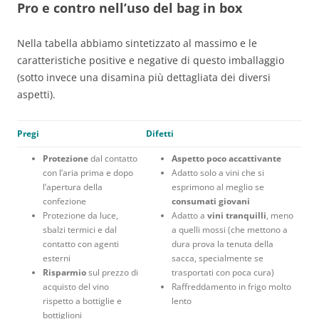
Pro e contro nell’uso del bag in box
Nella tabella abbiamo sintetizzato al massimo e le
caratteristiche positive e negative di questo imballaggio
(sotto invece una disamina più dettagliata dei diversi
aspetti).
Pregi
Difetti
Protezione
dal contatto
Aspetto poco accattivante
con l’aria prima e dopo
Adatto solo a vini che si
l’apertura della
esprimono al meglio se
confezione
consumati giovani
Protezione da luce,
Adatto a
vini tranquilli
, meno
sbalzi termici e dal
a quelli mossi (che mettono a
contatto con agenti
dura prova la tenuta della
esterni
sacca, specialmente se
Risparmio
sul prezzo di
trasportati con poca cura)
acquisto del vino
Raffreddamento in frigo molto
rispetto a bottiglie e
lento
bottiglioni