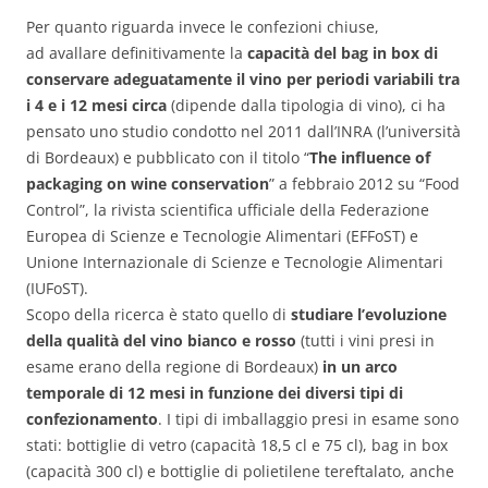
Per quanto riguarda invece le confezioni chiuse,
ad avallare definitivamente la
capacità del bag in box di
conservare adeguatamente il vino per periodi variabili tra
i 4 e i 12 mesi circa
(dipende dalla tipologia di vino), ci ha
pensato uno studio condotto nel 2011 dall’INRA (l’università
di Bordeaux) e pubblicato con il titolo “
The influence of
packaging on wine conservation
” a febbraio 2012 su “Food
Control”, la rivista scientifica ufficiale della Federazione
Europea di Scienze e Tecnologie Alimentari (EFFoST) e
Unione Internazionale di Scienze e Tecnologie Alimentari
(IUFoST).
Scopo della ricerca è stato quello di
studiare l’evoluzione
della qualità del vino bianco e rosso
(tutti i vini presi in
esame erano della regione di Bordeaux)
in un arco
temporale di 12 mesi in funzione dei diversi tipi di
confezionamento
. I tipi di imballaggio presi in esame sono
stati: bottiglie di vetro (capacità 18,5 cl e 75 cl), bag in box
(capacità 300 cl) e bottiglie di polietilene tereftalato, anche