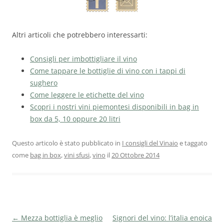
Altri articoli che potrebbero interessarti:
Consigli per imbottigliare il vino
Come tappare le bottiglie di vino con i tappi di
sughero
Come leggere le etichette del vino
Scopri i nostri vini piemontesi disponibili in bag in
box da 5, 10 oppure 20 litri
Questo articolo è stato pubblicato in
I consigli del Vinaio
e taggato
come
bag in box
,
vini sfusi
,
vino
il
20 Ottobre 2014
Navigazione
←
Mezza bottiglia è meglio
Signori del vino: l’italia enoica