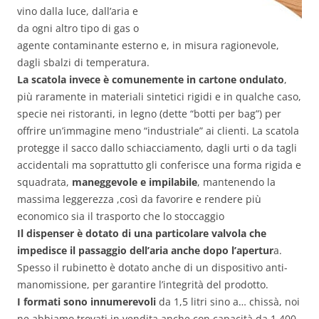
vino dalla luce, dall’aria e
da ogni altro tipo di gas o
agente contaminante esterno e, in misura ragionevole,
dagli sbalzi di temperatura.
La scatola invece è comunemente in cartone ondulato
,
più raramente in materiali sintetici rigidi e in qualche caso,
specie nei ristoranti, in legno (dette “botti per bag”) per
offrire un’immagine meno “industriale” ai clienti. La scatola
protegge il sacco dallo schiacciamento, dagli urti o da tagli
accidentali ma soprattutto gli conferisce una forma rigida e
squadrata,
maneggevole e impilabile
, mantenendo la
massima leggerezza ,così da favorire e rendere più
economico sia il trasporto che lo stoccaggio
Il dispenser è dotato di una particolare valvola che
impedisce il passaggio dell’aria anche dopo l’apertur
a.
Spesso il rubinetto è dotato anche di un dispositivo anti-
manomissione, per garantire l’integrità del prodotto.
I formati sono innumerevoli
da 1,5 litri sino a… chissà, noi
ne abbiamo trovati in vendita anche con capacità da 1.400