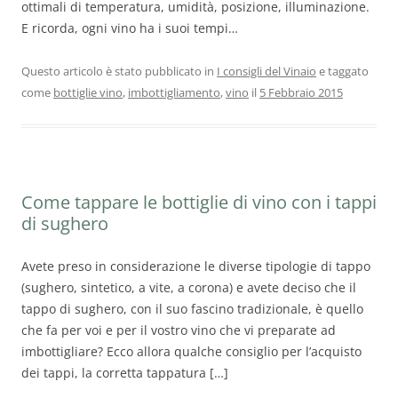
ottimali di temperatura, umidità, posizione, illuminazione.
E ricorda, ogni vino ha i suoi tempi…
Questo articolo è stato pubblicato in
I consigli del Vinaio
e taggato
come
bottiglie vino
,
imbottigliamento
,
vino
il
5 Febbraio 2015
Come tappare le bottiglie di vino con i tappi
di sughero
Avete preso in considerazione le diverse tipologie di tappo
(sughero, sintetico, a vite, a corona) e avete deciso che il
tappo di sughero, con il suo fascino tradizionale, è quello
che fa per voi e per il vostro vino che vi preparate ad
imbottigliare? Ecco allora qualche consiglio per l’acquisto
dei tappi, la corretta tappatura […]