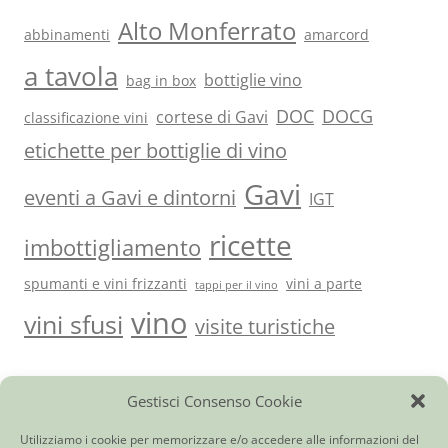
Alto Monferrato
abbinamenti
amarcord
a tavola
bottiglie vino
bag in box
DOC
DOCG
cortese di Gavi
classificazione vini
etichette per bottiglie di vino
Gavi
eventi a Gavi e dintorni
IGT
ricette
imbottigliamento
spumanti e vini frizzanti
vini a parte
tappi per il vino
vino
vini sfusi
visite turistiche
Gestisci Consenso Cookie
Vini del Monferrato e…
|
Ci trovi anche qui
|
Giornale di
cantina
|
Utilità
|
Contatti
Cortese di Gavi DOCG
|
Barbera d’Asti DOCG
|
Monferrato Dolcetto
Utilizziamo i cookie per memorizzare e/o accedere alle informazioni del
DOC
|
Piemonte Moscato DOC
|
Bonarda dell’Oltrepò Pavese DOC
|