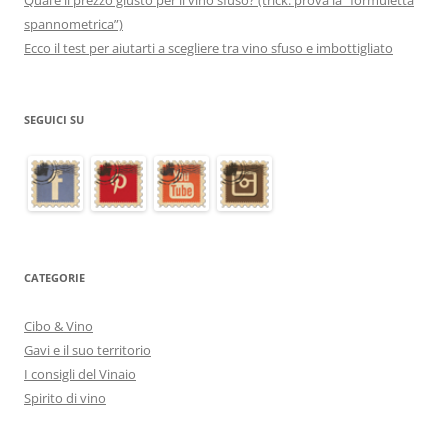
Qual’è il prezzo giusto per il vino sfuso? (trick: prova la “formuletta
spannometrica”)
Ecco il test per aiutarti a scegliere tra vino sfuso e imbottigliato
SEGUICI SU
CATEGORIE
Cibo & Vino
Gavi e il suo territorio
I consigli del Vinaio
Spirito di vino