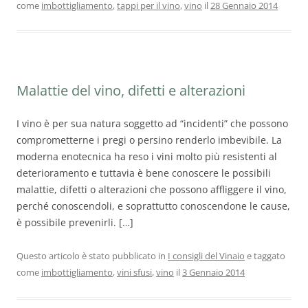
come
imbottigliamento
,
tappi per il vino
,
vino
il
28 Gennaio 2014
Malattie del vino, difetti e alterazioni
I vino è per sua natura soggetto ad “incidenti” che possono
comprometterne i pregi o persino renderlo imbevibile. La
moderna enotecnica ha reso i vini molto più resistenti al
deterioramento e tuttavia è bene conoscere le possibili
malattie, difetti o alterazioni che possono affliggere il vino,
perché conoscendoli, e soprattutto conoscendone le cause,
è possibile prevenirli. […]
Questo articolo è stato pubblicato in
I consigli del Vinaio
e taggato
come
imbottigliamento
,
vini sfusi
,
vino
il
3 Gennaio 2014