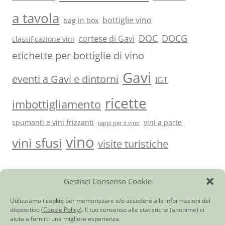
a tavola
bottiglie vino
bag in box
DOC
DOCG
cortese di Gavi
classificazione vini
etichette per bottiglie di vino
Gavi
eventi a Gavi e dintorni
IGT
ricette
imbottigliamento
spumanti e vini frizzanti
vini a parte
tappi per il vino
vino
vini sfusi
visite turistiche
Gestisci Consenso Cookie
Vini del Monferrato e…
|
Ci trovi anche qui
|
Giornale di
cantina
|
Utilità
|
Contatti
Cortese di Gavi DOCG
|
Barbera d’Asti DOCG
|
Monferrato Dolcetto
Utilizziamo i cookie per memorizzare e/o accedere alle informazioni del
DOC
|
Piemonte Moscato DOC
|
Bonarda dell’Oltrepò Pavese DOC
|
dispositivo (
Cookie Policy
). Il tuo consenso alle statistiche (anonime) ci
Chardonnay Frizzante Provincia di Pavia IGT
|
Pinot Chardonnay
aiuta a fornirti una migliore esperienza.
Spumante Brut
|
Rosato Frizzante Provincia di Pavia IGT
|
Vino rosso o