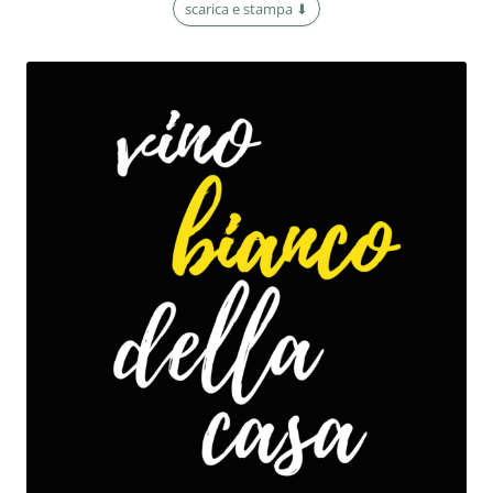
scarica e stampa ⬇︎