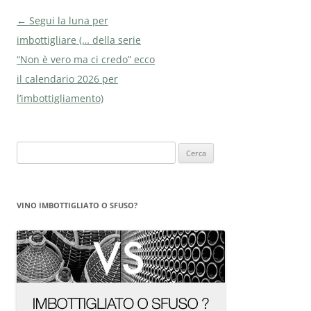
Navigazione
←
Segui la luna per
articolo
imbottigliare (… della serie
“Non è vero ma ci credo” ecco
il calendario 2026 per
l’imbottigliamento)
Ricerca
per:
VINO IMBOTTIGLIATO O SFUSO?