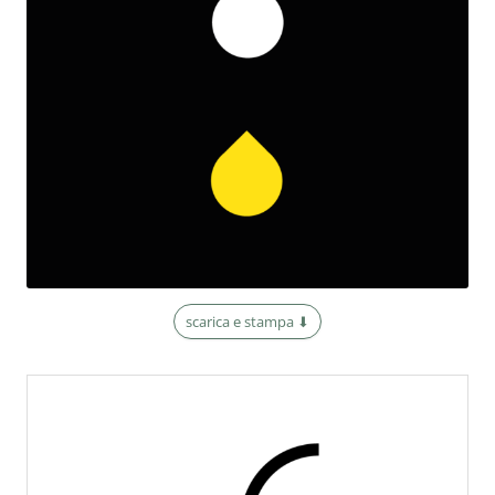
scarica e stampa ⬇︎