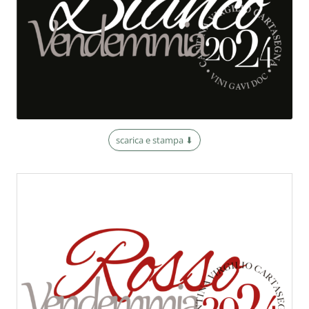
scarica e stampa ⬇︎