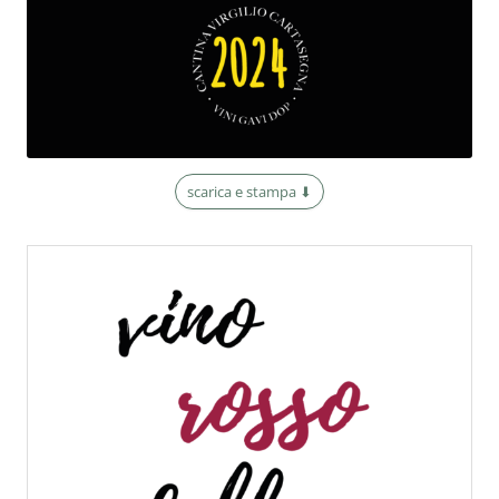
scarica e stampa ⬇︎