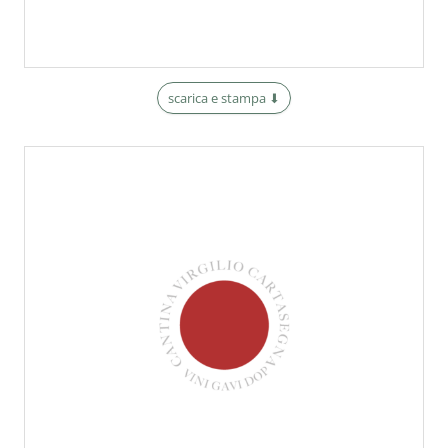
scarica e stampa ⬇︎