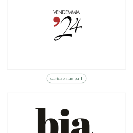
scarica e stampa ⬇︎