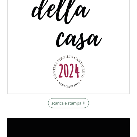
scarica e stampa ⬇︎