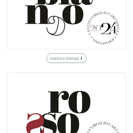
scarica e stampa ⬇︎