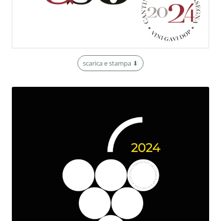
scarica e stampa ⬇︎