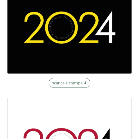
scarica e stampa ⬇︎