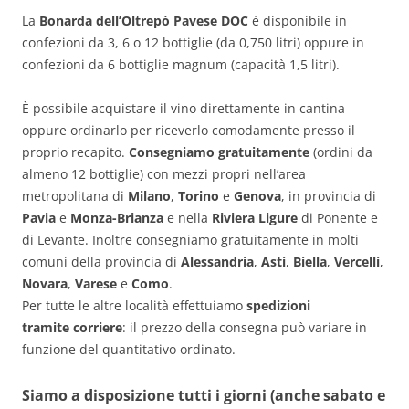
La
Bonarda dell’Oltrepò Pavese DOC
è disponibile in
confezioni da 3, 6 o 12 bottiglie (da 0,750 litri) oppure in
confezioni da 6 bottiglie magnum (capacità 1,5 litri).
È possibile acquistare il vino direttamente in cantina
oppure ordinarlo per riceverlo comodamente presso il
proprio recapito.
Consegniamo gratuitamente
(ordini da
almeno 12 bottiglie) con mezzi propri nell’area
metropolitana di
Milano
,
Torino
e
Genova
, in provincia di
Pavia
e
Monza-Brianza
e nella
Riviera Ligure
di Ponente e
di Levante. Inoltre consegniamo gratuitamente in molti
comuni della provincia di
Alessandria
,
Asti
,
Biella
,
Vercelli
,
Novara
,
Varese
e
Como
.
Per tutte le altre località effettuiamo
spedizioni
tramite
corriere
: il prezzo della consegna può variare in
funzione del quantitativo ordinato.
Siamo a disposizione tutti i giorni (anche sabato e