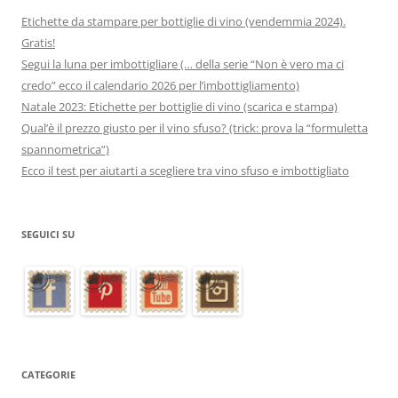
Etichette da stampare per bottiglie di vino (vendemmia 2024).
Gratis!
Segui la luna per imbottigliare (… della serie “Non è vero ma ci
credo” ecco il calendario 2026 per l’imbottigliamento)
Natale 2023: Etichette per bottiglie di vino (scarica e stampa)
Qual’è il prezzo giusto per il vino sfuso? (trick: prova la “formuletta
spannometrica”)
Ecco il test per aiutarti a scegliere tra vino sfuso e imbottigliato
SEGUICI SU
CATEGORIE