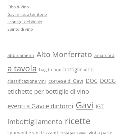
Cibo & Vino
Gavi e il suo territorio
I consigli del Vinaio
Spirito di vino
Alto Monferrato
abbinamenti
amarcord
a tavola
bottiglie vino
bag in box
DOC
DOCG
cortese di Gavi
classificazione vini
etichette per bottiglie di vino
Gavi
eventi a Gavi e dintorni
IGT
ricette
imbottigliamento
spumanti e vini frizzanti
vini a parte
tappi per il vino