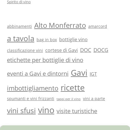
Spirito di vino
Alto Monferrato
abbinamenti
amarcord
a tavola
bottiglie vino
bag in box
DOC
DOCG
cortese di Gavi
classificazione vini
etichette per bottiglie di vino
Gavi
eventi a Gavi e dintorni
IGT
ricette
imbottigliamento
spumanti e vini frizzanti
vini a parte
tappi per il vino
vino
vini sfusi
visite turistiche