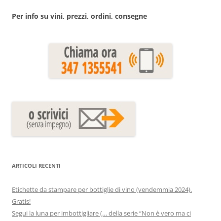
Per info su vini, prezzi, ordini, consegne
ARTICOLI RECENTI
Etichette da stampare per bottiglie di vino (vendemmia 2024).
Gratis!
Segui la luna per imbottigliare (… della serie “Non è vero ma ci