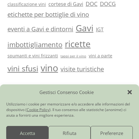
DOC
DOCG
cortese di Gavi
classificazione vini
etichette per bottiglie di vino
Gavi
eventi a Gavi e dintorni
IGT
ricette
imbottigliamento
spumanti e vini frizzanti
vini a parte
tappi per il vino
vino
vini sfusi
visite turistiche
Gestisci Consenso Cookie
Vini del Monferrato e…
|
Ci trovi anche qui
|
Giornale di
cantina
|
Utilità
|
Contatti
Cortese di Gavi DOCG
|
Barbera d’Asti DOCG
|
Monferrato Dolcetto
Utilizziamo i cookie per memorizzare e/o accedere alle informazioni del
DOC
|
Piemonte Moscato DOC
|
Bonarda dell’Oltrepò Pavese DOC
|
dispositivo (
Cookie Policy
). Il tuo consenso alle statistiche (anonime) ci
Chardonnay Frizzante Provincia di Pavia IGT
|
Pinot Chardonnay
aiuta a fornirti una migliore esperienza.
Spumante Brut
|
Rosato Frizzante Provincia di Pavia IGT
|
Vino rosso o
bianco (da tavola)
|
Vini Sfusi in Damigiana
|
Vino in bag in box
|
Consegna Vino a Domicilio
Accetta
Rifiuta
Preferenze
Copyright © 2026 - Tutti i diritti riservati - Cantina Cartasegna Virgilio di
Cartasegna Giorgio Luciano Carlo