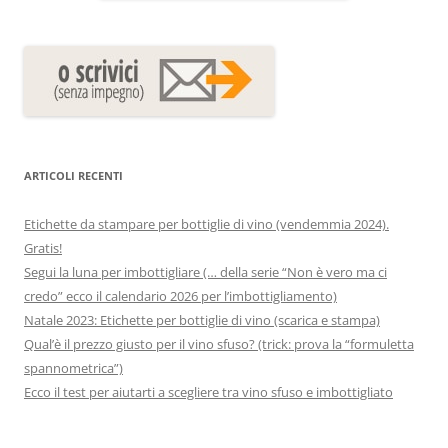
ARTICOLI RECENTI
Etichette da stampare per bottiglie di vino (vendemmia 2024).
Gratis!
Segui la luna per imbottigliare (… della serie “Non è vero ma ci
credo” ecco il calendario 2026 per l’imbottigliamento)
Natale 2023: Etichette per bottiglie di vino (scarica e stampa)
Qual’è il prezzo giusto per il vino sfuso? (trick: prova la “formuletta
spannometrica”)
Ecco il test per aiutarti a scegliere tra vino sfuso e imbottigliato