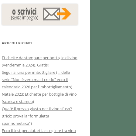
ARTICOLI RECENTI
Etichette da stampare per bottiglie di vino
(vendemmia 2024). Gratis!
Segui la luna per imbottigliare (… della
serie “Non è vero ma ci credo” ecco il
calendario 2026 per l’imbottigliamento)
Natale 2023: Etichette per bottiglie di vino
(scarica e stampa)
Qual’è il prezzo giusto per il vino sfuso?
(trick: prova la “formuletta
spannometrica”)
Ecco il test per aiutarti a scegliere tra vino