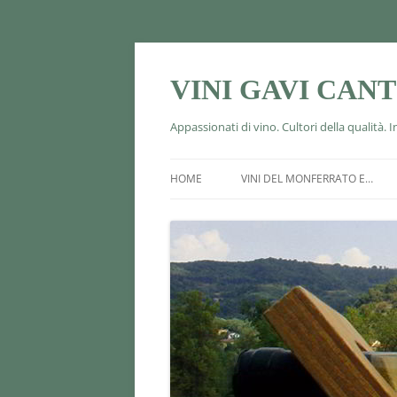
VINI GAVI CAN
Appassionati di vino. Cultori della qualità. 
HOME
VINI DEL MONFERRATO E…
CONTATTI
CORTESE DI GAVI DOCG
BARBERA D’ASTI DOCG
MONFERRATO DOLCETTO DOC
PIEMONTE MOSCATO DOC
BONARDA DELL’OLTREPÒ PAVE
DOC