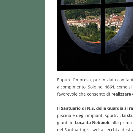
Eppure l’impresa, pur iniziata con t
a compimento. Solo nel
1861
, come si
favorevole che consente di
realizzare
Il Santuario di N.S. della Guardia si
piscina e degli impianti sportivi,
la st
giunti in
Località Nebbioli
, alla prima
del Santuario), si svolta secchi a dest