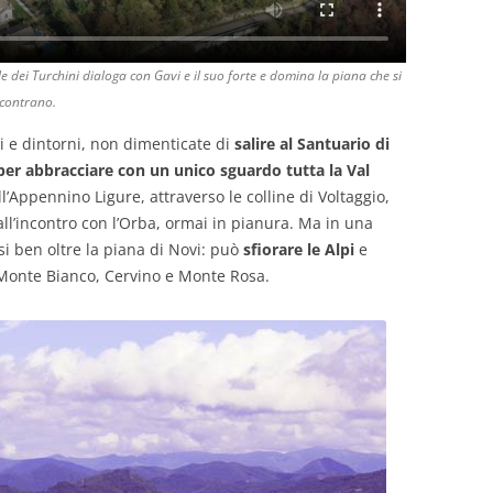
e dei Turchini dialoga con Gavi e il suo forte e domina la piana che si
ncontrano.
 e dintorni, non dimenticate di
salire al Santuario di
per abbracciare con un unico sguardo tutta la Val
ll’Appennino Ligure, attraverso le colline di Voltaggio,
all’incontro con l’Orba, ormai in pianura. Ma in una
i ben oltre la piana di Novi: può
sfiorare le Alpi
e
Monte Bianco, Cervino e Monte Rosa.