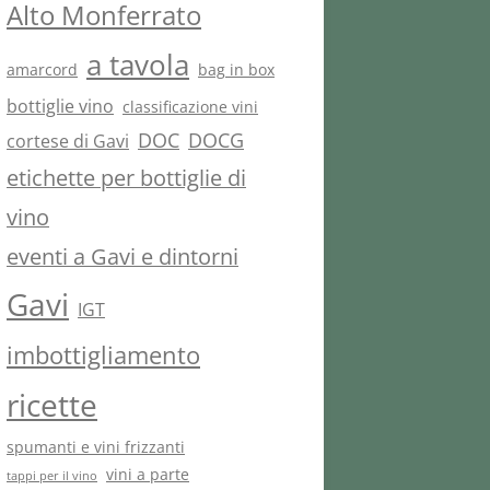
Alto Monferrato
a tavola
amarcord
bag in box
bottiglie vino
classificazione vini
DOC
DOCG
cortese di Gavi
etichette per bottiglie di
vino
eventi a Gavi e dintorni
Gavi
IGT
imbottigliamento
ricette
spumanti e vini frizzanti
vini a parte
tappi per il vino