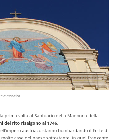
ne a mosaico
 la prima volta al Santuario della Madonna della
ni del rito risalgono al 1746
.
 dell’impero austriaco stanno bombardando il Forte di
 molte case del paese sottostante. In quel frangente,