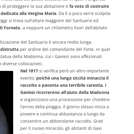
di proteggere la sua abitazione e
fa voto di costruire
 dedicata alla Vergine Maria
. Da lì a poco verrà scolpita
ggi si trova sull’altare maggiore del Santuario ed
i Forneto
, a neppure un chilometro fuori dell’abitato
alizzazione del Santuario è ancora molto lunga.
 distrutta
per ordine del comandante del Forte, in quel
tatua della Madonna, cui i Gaviesi sono affezionati
a diverse collocazioni.
Nel 1817
si verifica però un altro importante
evento:
poiché una lunga siccità minaccia il
raccolto e paventa una terribile carestia
,
i
Gaviesi ricorrerono all’aiuto della Madonna
e organizzano una processione per chiedere
l’arrivo della pioggia. Il giorno stesso inizia a
piovere e continua abbastanza a lungo da
consentire un abbondante raccolto. Grati
per il nuovo miracolo, gli abitanti di Gavi