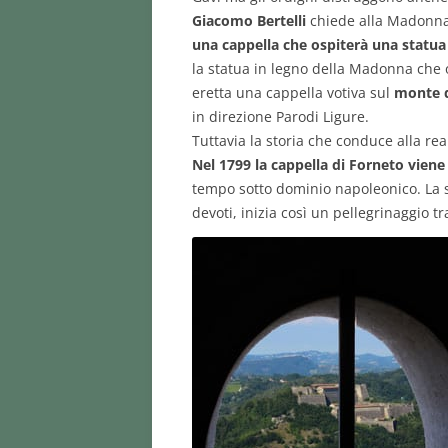
Giacomo Bertelli
chiede alla Madonna 
una cappella che ospiterà una statua
la statua in legno della Madonna che o
eretta una cappella votiva sul
monte d
in direzione Parodi Ligure.
Tuttavia la storia che conduce alla re
Nel 1799 la cappella di Forneto viene
tempo sotto dominio napoleonico. La s
devoti, inizia così un pellegrinaggio tr