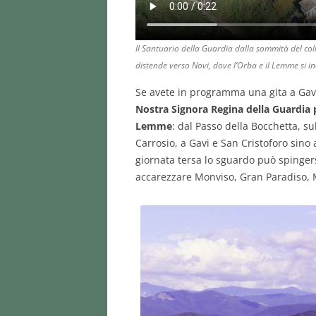
Il Santuario della Guardia dalla sommità del coll
distende verso Novi, dove l’Orba e il Lemme si i
Se avete in programma una gita a Gavi
Nostra Signora Regina della Guardia 
Lemme
: dal Passo della Bocchetta, su
Carrosio, a Gavi e San Cristoforo sino 
giornata tersa lo sguardo può spingers
accarezzare Monviso, Gran Paradiso, 