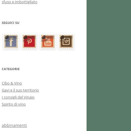
sfuso e imbottigliato
SEGUICI SU
CATEGORIE
Cibo & Vino
Gavi e il suo territorio
I consigli del Vinaio
Spirito di vino
abbinamenti