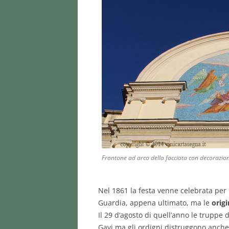
Frontone ad arco della facciata con decorazio
Nel 1861 la festa venne celebrata per
Guardia, appena ultimato, ma le
origi
Il 29 d’agosto di quell’anno le truppe
Gavi ma gli ordigni distruggono anche