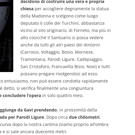
decidono di costruire una vera e propria
chiesa
per accogliere degnamente la statua
della Madonna e scelgono come luogo
deputato il colle dei Turchini, abbastanza
vicino al sito originario, di Forneto, ma più in
alto cosicché il Santuario si possa vedere
anche da tutti gli atri paesi dei dintorni
(Carrosio, Voltaggio, Bosio, Mornese,
Tramontana, Parodi Ligure, Cadepiaggio,
San Cristoforo, Francavilla Bisio, Novi) e tutti
possano pregare rivolgendosi ad esso.
anto entusiasmo, non può essere condotta rapidamente
 è detto, si verifica finalmente una congiuntura
 e concludere l’opera
in solo quattro mesi.
 raggiunge da Gavi prendendo
, in prossimità della
rada per Parodi Ligure
. Dopo circa
due chilometri
,
 curva dopo la nostra cantina (siamo proprio all’ombra
ra e si sale ancora duecento metri.