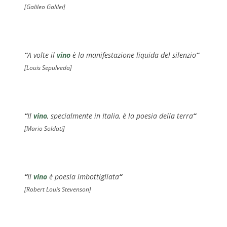
[Galileo Galilei]
“
A volte il
vino
è la manifestazione liquida del silenzio
“
[Louis Sepulveda]
“
Il
vino
, specialmente in Italia, è la poesia della terra
“
[Mario Soldati]
“
Il
vino
è poesia imbottigliata
“
[Robert Louis Stevenson]