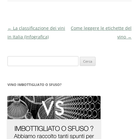
Navigazione
←
La classificazione dei vini
Come leggere le etichette del
articolo
in Italia (Infografica)
vino
→
Ricerca
per:
VINO IMBOTTIGLIATO O SFUSO?