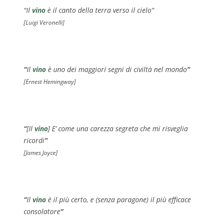
“Il
vino
è il canto della terra verso il cielo”
[Luigi Veronelli]
“
Il
vino
è uno dei maggiori segni di civiltà nel mondo
“
[Ernest Hemingway]
“
[Il
vino
] E’ come una carezza segreta che mi risveglia
ricordi
“
[James Joyce]
“
Il
vino
è il più certo, e (senza paragone) il più efficace
consolatore
“