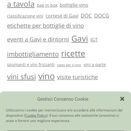
a tavola
bottiglie vino
bag in box
DOC
DOCG
cortese di Gavi
classificazione vini
etichette per bottiglie di vino
Gavi
eventi a Gavi e dintorni
IGT
ricette
imbottigliamento
spumanti e vini frizzanti
vini a parte
tappi per il vino
vino
vini sfusi
visite turistiche
Gestisci Consenso Cookie
Vini del Monferrato e…
|
Ci trovi anche qui
|
Giornale di
cantina
|
Utilità
|
Contatti
Cortese di Gavi DOCG
|
Barbera d’Asti DOCG
|
Monferrato Dolcetto
Utilizziamo i cookie per memorizzare e/o accedere alle informazioni del
DOC
|
Piemonte Moscato DOC
|
Bonarda dell’Oltrepò Pavese DOC
|
dispositivo (
Cookie Policy
). Il tuo consenso alle statistiche (anonime) ci
Chardonnay Frizzante Provincia di Pavia IGT
|
Pinot Chardonnay
aiuta a fornirti una migliore esperienza.
Spumante Brut
|
Rosato Frizzante Provincia di Pavia IGT
|
Vino rosso o
bianco (da tavola)
|
Vini Sfusi in Damigiana
|
Vino in bag in box
|
Consegna Vino a Domicilio