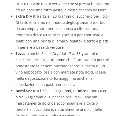
brut è un vino molto versatile che si presta benissimo
ad un consumo tutto pasto, a meno del solo dessert.
Extra Dry
(tra i 12 e i 20 grammi di zucchero per litro).
Di fatto entriamo nel mondo degli spumanti morbidi
da accompagnare per assonanza a cibi con una
tendenza dolce (crostacei, zucca) o per contrasto a
piatti con una punta di amaro (fegato), a torte e piatti
in genere a base di verdure
Secco
o anche Sec o Dry (dai 17 ai 35 grammi di
zucchero per litro). Un nome che è un tranello perché
nonostante la denominazione “secco” si tratta di un
vino abboccato, ossia con marcate note dolci, ideale
nella degustazione di formaggi ma anche in
associazione alla pasticceria secca
Demi-Sec
(tra i 33 e i 50 grammi) e
Dolce
o Doux (con
oltre 50 grammi di zucchero per litro). Sono vini
marcatamente dolci da accompagnare a torte o
dessert al cucchiaio e, naturalmente ai dolci delle
feste: panettone, pandoro e colomba.