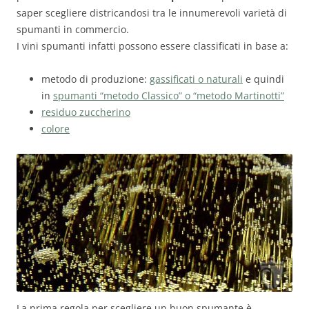
saper scegliere districandosi tra le innumerevoli varietà di
spumanti in commercio.
I vini spumanti infatti possono essere classificati in base a:
metodo di produzione:
gassificati o naturali
e quindi
in
spumanti “metodo Classico” o “metodo Martinotti”
residuo zuccherino
colore
La prima regola per scegliere un buon spumante è