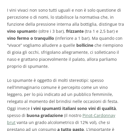
I vini vivaci non sono tutti uguali e non è solo questione di
percezione o di nomi, lo stabilisce la normativa che, in
funzione della pressione interna alla bottiglia, distingue tra
vino spumant
e (oltre i 3 bar),
frizzante
(tra 1 e 2,5 bar) e
vino fermo o tranquillo
(inferiore a 1 bar). Ma quando con
“vivace” vogliamo alludere a quelle
bollicine
che riempiono
di gioia gli occhi, sfrigolano allegramente, ci solleticano il
naso e grattano piacevolmente il palato, allora parliamo
proprio di spumante.
Lo spumante è oggetto di molti stereotipi: spesso
nell’immaginario comune è percepito come un vino
leggero, per lo più indicato ad un pubblico femminile,
relegato al momento del brindisi nelle occasioni di festa.
Oggi invece
i vini spumanti italiani sono vini di qualità
,
spesso di
buona gradazione
(il nostro
Pinot-Cardonnay
brut
vanta un grado alcolometrico di 12% vol), che si
prestano ad un consumo
a tutto pasto
. L’importante è