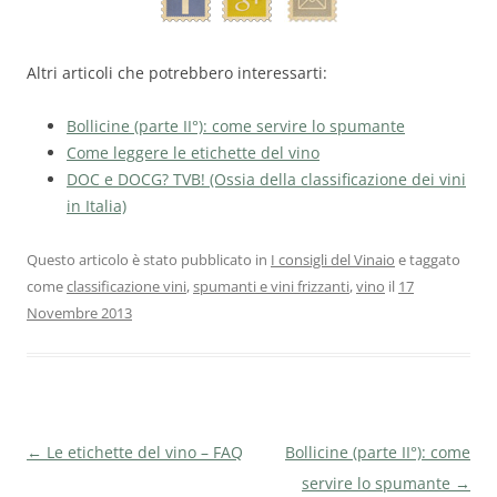
Altri articoli che potrebbero interessarti:
Bollicine (parte II°): come servire lo spumante
Come leggere le etichette del vino
DOC e DOCG? TVB! (Ossia della classificazione dei vini
in Italia)
Questo articolo è stato pubblicato in
I consigli del Vinaio
e taggato
come
classificazione vini
,
spumanti e vini frizzanti
,
vino
il
17
Novembre 2013
Navigazione
←
Le etichette del vino – FAQ
Bollicine (parte II°): come
articolo
servire lo spumante
→