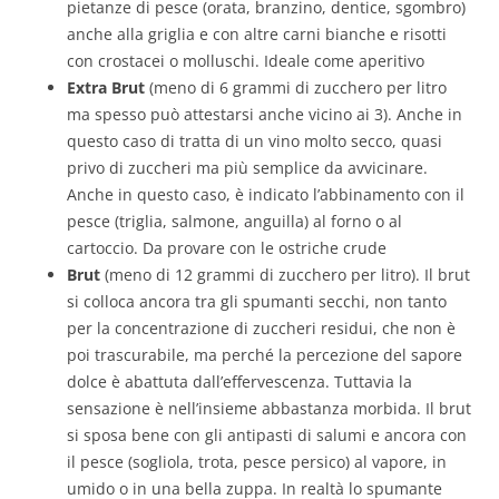
pietanze di pesce (orata, branzino, dentice, sgombro)
anche alla griglia e con altre carni bianche e risotti
con crostacei o molluschi. Ideale come aperitivo
Extra Brut
(meno di 6 grammi di zucchero per litro
ma spesso può attestarsi anche vicino ai 3). Anche in
questo caso di tratta di un vino molto secco, quasi
privo di zuccheri ma più semplice da avvicinare.
Anche in questo caso, è indicato l’abbinamento con il
pesce (triglia, salmone, anguilla) al forno o al
cartoccio. Da provare con le ostriche crude
Brut
(meno di 12 grammi di zucchero per litro). Il brut
si colloca ancora tra gli spumanti secchi, non tanto
per la concentrazione di zuccheri residui, che non è
poi trascurabile, ma perché la percezione del sapore
dolce è abattuta dall’effervescenza. Tuttavia la
sensazione è nell’insieme abbastanza morbida. Il brut
si sposa bene con gli antipasti di salumi e ancora con
il pesce (sogliola, trota, pesce persico) al vapore, in
umido o in una bella zuppa. In realtà lo spumante