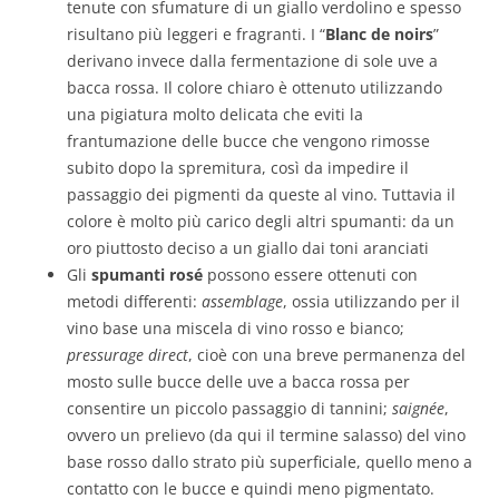
tenute con sfumature di un giallo verdolino e spesso
risultano più leggeri e fragranti. I “
Blanc de noirs
”
derivano invece dalla fermentazione di sole uve a
bacca rossa. Il colore chiaro è ottenuto utilizzando
una pigiatura molto delicata che eviti la
frantumazione delle bucce che vengono rimosse
subito dopo la spremitura, così da impedire il
passaggio dei pigmenti da queste al vino. Tuttavia il
colore è molto più carico degli altri spumanti: da un
oro piuttosto deciso a un giallo dai toni aranciati
Gli
spumanti rosé
possono essere ottenuti con
metodi differenti:
assemblage
, ossia utilizzando per il
vino base una miscela di vino rosso e bianco;
pressurage direct
, cioè con una breve permanenza del
mosto sulle bucce delle uve a bacca rossa per
consentire un piccolo passaggio di tannini;
saignée
,
ovvero un prelievo (da qui il termine salasso) del vino
base rosso dallo strato più superficiale, quello meno a
contatto con le bucce e quindi meno pigmentato.