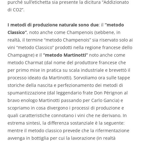
purché sull’etichetta sia presente la dicitura “Addizionato
di CO2”.
I metodi di produzione naturale sono due
: il
“metodo
Classico”
, noto anche come Champenois (sebbene, in
realtà, il termine “metodo Champenois” sia riservato solo ai
vini “metodo Classico” prodotti nella regione francese dello
Champagne) e il
“metodo Martinotti”
noto anche come
metodo Charmat (dal nome del produttore francese che
per primo mise in pratica su scala industriale e brevettò il
processo ideato da Martinotti).
Sorvoliamo ora sulle tappe
storiche della nascita e perfezionamento dei metodi di
spumantizzazione (dal leggendario frate Don Pérignon al
bravo enologo Martinotti passando per Carlo Gancia) e
scopriamo in cosa divergono i processi di produzione e
quali caratteristiche connotano i vini che ne derivano. In
estrema sintesi, la differenza sostanziale è la seguente:
mentre il metodo classico prevede che la rifermentazione
avvenga in bottiglia per cui la lavorazione (in realtà