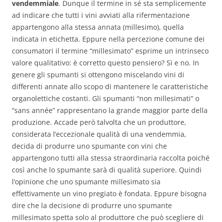
vendemmiale
. Dunque il termine in sé sta semplicemente
ad indicare che tutti i vini avviati alla rifermentazione
appartengono alla stessa annata (millesimo), quella
indicata in etichetta. Eppure nella percezione comune dei
consumatori il termine “millesimato” esprime un intrinseco
valore qualitativo: è corretto questo pensiero? Sì e no. In
genere gli spumanti si ottengono miscelando vini di
differenti annate allo scopo di mantenere le caratteristiche
organolettiche costanti. Gli spumanti “non millesimati” o
“sans année” rappresentano la grande maggior parte della
produzione. Accade però talvolta che un produttore,
considerata l’eccezionale qualità di una vendemmia,
decida di produrre uno spumante con vini che
appartengono tutti alla stessa straordinaria raccolta poiché
così anche lo spumante sarà di qualità superiore. Quindi
l’opinione che uno spumante millesimato sia
effettivamente un vino pregiato è fondata. Eppure bisogna
dire che la decisione di produrre uno spumante
millesimato spetta solo al produttore che può scegliere di