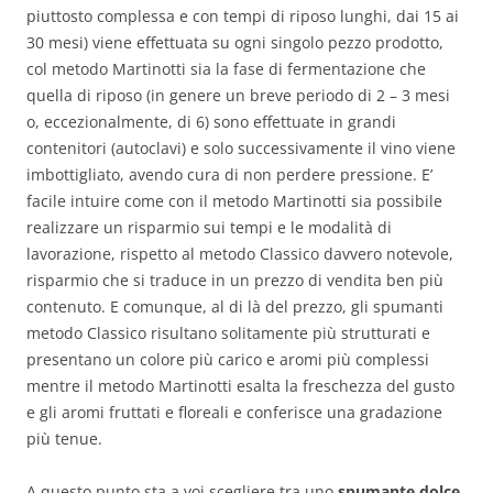
piuttosto complessa e con tempi di riposo lunghi, dai 15 ai
30 mesi) viene effettuata su ogni singolo pezzo prodotto,
col metodo Martinotti sia la fase di fermentazione che
quella di riposo (in genere un breve periodo di 2 – 3 mesi
o, eccezionalmente, di 6) sono effettuate in grandi
contenitori (autoclavi) e solo successivamente il vino viene
imbottigliato, avendo cura di non perdere pressione. E’
facile intuire come con il metodo Martinotti sia possibile
realizzare un risparmio sui tempi e le modalità di
lavorazione, rispetto al metodo Classico davvero notevole,
risparmio che si traduce in un prezzo di vendita ben più
contenuto. E comunque, al di là del prezzo, gli spumanti
metodo Classico risultano solitamente più strutturati e
presentano un colore più carico e aromi più complessi
mentre il metodo Martinotti esalta la freschezza del gusto
e gli aromi fruttati e floreali e conferisce una gradazione
più tenue.
A questo punto sta a voi scegliere tra uno
spumante dolce