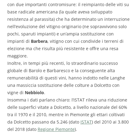
con due importanti contromisure: il reimpianto delle viti su
base radicale americana (la quale aveva sviluppato
resistenza al parassita) che ha determinato un interruzione
nell’evoluzione del vitigno originario (ne sopravvivono solo
pochi, sparuti impianti) e un’ampia sostituzione con
impianti di
Barbera
, vitigno con cui condivide i terreni di
elezione ma che risulta più resistente e offre una resa
maggiore.
Inoltre, in tempi più recenti, lo straordinario successo
globale di Barolo e Barbaresco e la conseguente alta
remunerabilità di questi vini, hanno indotto nelle Langhe
una massiccia sostituzione delle colture a Dolcetto con
vigne di
Nebbiolo
.
Insomma i dati parlano chiaro: l’ISTAT rileva una riduzione
delle superfici vitate a Dolcetto, a livello nazionale del 60%
tra il 1970 e il 2010, mentre in Piemonte gli ettari coltivati
da Dolcetto passano da 5.246 (dato
ISTAT
) del 2010 ai 3.800
del 2018 (dato
Regione Piemonte
).