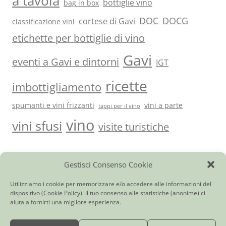
a tavola
bottiglie vino
bag in box
DOC
DOCG
cortese di Gavi
classificazione vini
etichette per bottiglie di vino
Gavi
eventi a Gavi e dintorni
IGT
ricette
imbottigliamento
spumanti e vini frizzanti
vini a parte
tappi per il vino
vino
vini sfusi
visite turistiche
Gestisci Consenso Cookie
Vini del Monferrato e…
|
Ci trovi anche qui
|
Giornale di
cantina
|
Utilità
|
Contatti
Cortese di Gavi DOCG
|
Barbera d’Asti DOCG
|
Monferrato Dolcetto
Utilizziamo i cookie per memorizzare e/o accedere alle informazioni del
DOC
|
Piemonte Moscato DOC
|
Bonarda dell’Oltrepò Pavese DOC
|
dispositivo (
Cookie Policy
). Il tuo consenso alle statistiche (anonime) ci
Chardonnay Frizzante Provincia di Pavia IGT
|
Pinot Chardonnay
aiuta a fornirti una migliore esperienza.
Spumante Brut
|
Rosato Frizzante Provincia di Pavia IGT
|
Vino rosso o
bianco (da tavola)
|
Vini Sfusi in Damigiana
|
Vino in bag in box
|
Consegna Vino a Domicilio