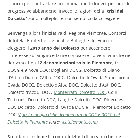
rilancio per contrastare un, oramai molto lungo, periodo di
progressivo abbandono, invece le ragioni della “
crisi del
Dolcetto
” sono molteplici e non semplici da coreggere.
Benvenga allora l’iniziativa di Regione Piemonte, Consorzi
di tutela, Enoteche regionali e Botteghe del vino di
eleggere il
2019 anno del Dolcetto
per accendere
l’interesse sul vitigno e farne conoscere i diversi vini che ne
derivano, ben
12 denominazioni solo in Piemonte
, tre
DOCG e 9 nove DOC: Dogliani DOCG, Dolcetto di Diano
d’Alba o Diano D’Alba DOCG, Dolcetto di Ovada Superiore o
Ovada DOCG, Dolcetto d’Alba DOC, Dolcetto d’Asti DOC,
Dolcetto d’Acqui DOC,
Monferrato Dolcetto DOC
, Colli
Tortonesi Dolcetto DOC, Langhe Dolcetto DOC, Pinerolese
DOC Dolcetto, Dolcetto di Ovada DOC e il Piemonte Dolcetto
DOC
(
Apri la mappa delle denominazioni DOC e DOCG del
Dolcetto in Piemonte
fonte:
visitpiemonte.com
).
Scopriamo insieme le contraddizioni di un vino che, ne