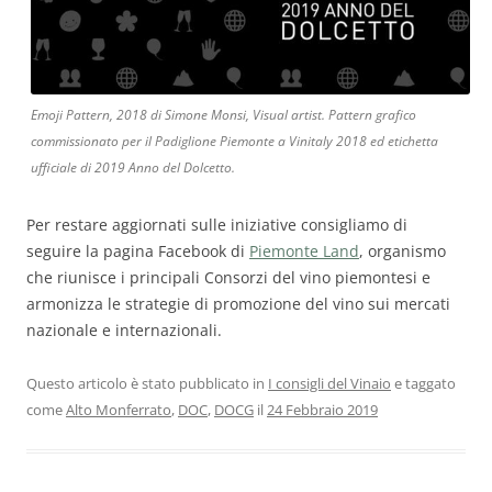
Emoji Pattern, 2018 di Simone Monsi, Visual artist. Pattern grafico
commissionato per il Padiglione Piemonte a Vinitaly 2018 ed etichetta
ufficiale di 2019 Anno del Dolcetto.
Per restare aggiornati sulle iniziative consigliamo di
seguire la pagina Facebook di
Piemonte Land
, organismo
che riunisce i principali Consorzi del vino piemontesi e
armonizza le strategie di promozione del vino sui mercati
nazionale e internazionali.
Questo articolo è stato pubblicato in
I consigli del Vinaio
e taggato
come
Alto Monferrato
,
DOC
,
DOCG
il
24 Febbraio 2019