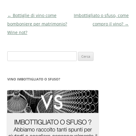
Navigazione
←
Bottiglie di vino come
Imbottigliato o sfuso, come
articolo
bomboniere per matrimonio?
compro il vino?
→
Wine not?
Ricerca
per:
VINO IMBOTTIGLIATO O SFUSO?