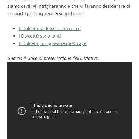
siamo certi, vi intrigheranno e che vi faranno desiderare di
scoprirlo per sorprendervi anche voi.
Il Dolcetto è dolce… e non lo è
I Dolcett
O
sono tanti
Il Dolcetto, un giovane molto âge
Guarda il video di presentazione dell’iniziativa
.