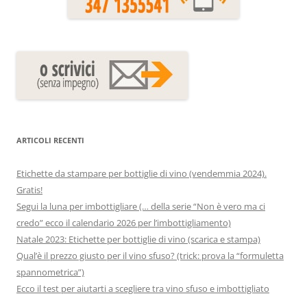
ARTICOLI RECENTI
Etichette da stampare per bottiglie di vino (vendemmia 2024).
Gratis!
Segui la luna per imbottigliare (… della serie “Non è vero ma ci
credo” ecco il calendario 2026 per l’imbottigliamento)
Natale 2023: Etichette per bottiglie di vino (scarica e stampa)
Qual’è il prezzo giusto per il vino sfuso? (trick: prova la “formuletta
spannometrica”)
Ecco il test per aiutarti a scegliere tra vino sfuso e imbottigliato