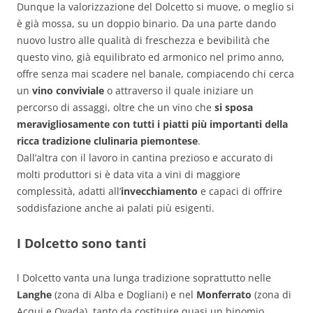
Dunque la valorizzazione del Dolcetto si muove, o meglio si
è già mossa, su un doppio binario. Da una parte dando
nuovo lustro alle qualità di freschezza e bevibilità che
questo vino, già equilibrato ed armonico nel primo anno,
offre senza mai scadere nel banale, compiacendo chi cerca
un
vino conviviale
o attraverso il quale iniziare un
percorso di assaggi, oltre che un vino che
si sposa
meravigliosamente con tutti i piatti più importanti della
ricca tradizione clulinaria piemontese
.
Dall’altra con il lavoro in cantina prezioso e accurato di
molti produttori si è data vita a vini di maggiore
complessità, adatti all’
invecchiamento
e capaci di offrire
soddisfazione anche ai palati più esigenti.
I Dolcetto sono tanti
l Dolcetto vanta una lunga tradizione soprattutto nelle
Langhe
(zona di Alba e Dogliani) e nel
Monferrato
(zona di
Acqui e Ovada), tanto da costituire quasi un binomio