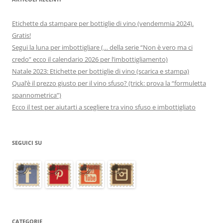
Etichette da stampare per bottiglie di vino (vendemmia 2024).
Gratis!
Segui la luna per imbottigliare (… della serie “Non è vero ma ci
credo” ecco il calendario 2026 per l’imbottigliamento)
Natale 2023: Etichette per bottiglie di vino (scarica e stampa)
Qual’è il prezzo giusto per il vino sfuso? (trick: prova la “formuletta
spannometrica”)
Ecco il test per aiutarti a scegliere tra vino sfuso e imbottigliato
SEGUICI SU
CATEGORIE