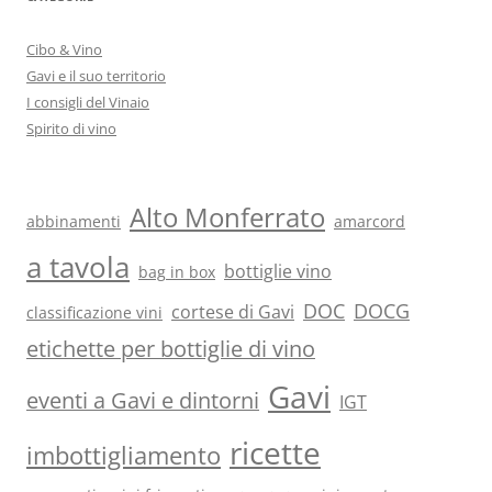
Cibo & Vino
Gavi e il suo territorio
I consigli del Vinaio
Spirito di vino
Alto Monferrato
abbinamenti
amarcord
a tavola
bottiglie vino
bag in box
DOC
DOCG
cortese di Gavi
classificazione vini
etichette per bottiglie di vino
Gavi
eventi a Gavi e dintorni
IGT
ricette
imbottigliamento