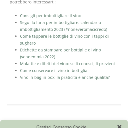
potrebbero interessarti:
Consigli per imbottigliare il vino
Segui la luna per imbottigliare: calendario
imbottigliamento 2023 (#nonèveromacicredo)
Come tappare le bottiglie di vino con i tappi di
sughero
Etichette da stampare per bottiglie di vino
(vendemmia 2022)
Malattie e difetti del vino: se li conosci, li previeni
Come conservare il vino in bottiglia
Vino in bag in box: la praticità è anche qualità?
Gestisci Consenso Cookie
Vini del Monferrato e…
|
Ci trovi anche qui
|
Giornale di